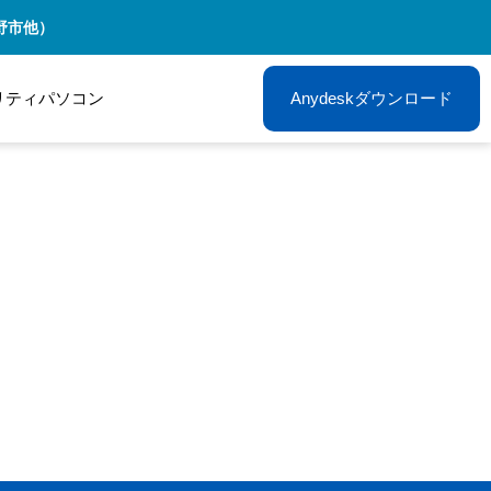
野市他）
リティパソコン
Anydeskダウンロード